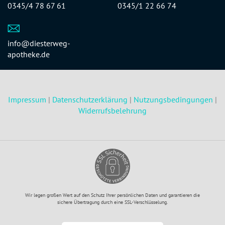
0345/4 78 67 61
0345/1 22 66 74
info@diesterweg-
apotheke.de
Impressum
|
Datenschutzerklärung
|
Nutzungsbedingungen
|
Widerrufsbelehrung
Wir legen großen Wert auf den Schutz Ihrer persönlichen Daten und garantieren die
sichere Übertragung durch eine SSL-Verschlüsselung.