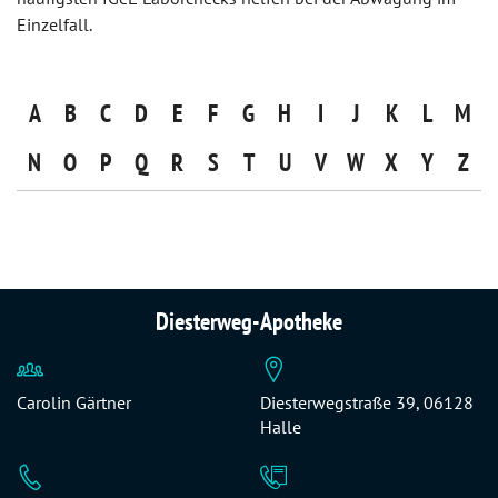
Einzelfall.
A
B
C
D
E
F
G
H
I
J
K
L
M
N
O
P
Q
R
S
T
U
V
W
X
Y
Z
Diesterweg-Apotheke
Carolin Gärtner
Diesterwegstraße 39, 06128
Halle