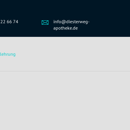
 22 66 74
info@diesterweg-
apotheke.de
elehrung