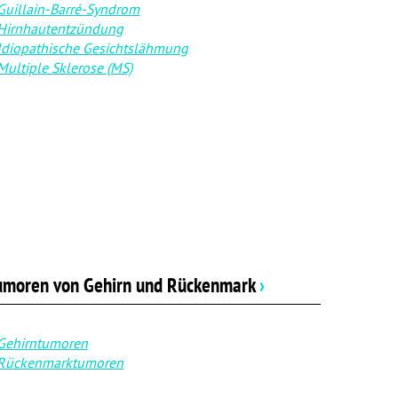
Guillain-Barré-Syndrom
Hirnhautentzündung
Idiopathische Gesichtslähmung
Multiple Sklerose (MS)
umoren von Gehirn und Rückenmark
›
Gehirntumoren
Rückenmarktumoren