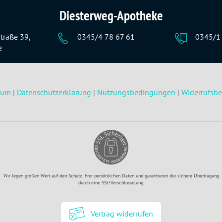
Diesterweg-Apotheke
traße 39,
0345/4 78 67 61
0345/1
e
sum
|
Datenschutzerklärung
|
Nutzungsbedingungen
|
Widerrufsb
Wir legen großen Wert auf den Schutz Ihrer persönlichen Daten und garantieren die sichere Übertragung
durch eine SSL-Verschlüsselung.
Vertrag widerrufen