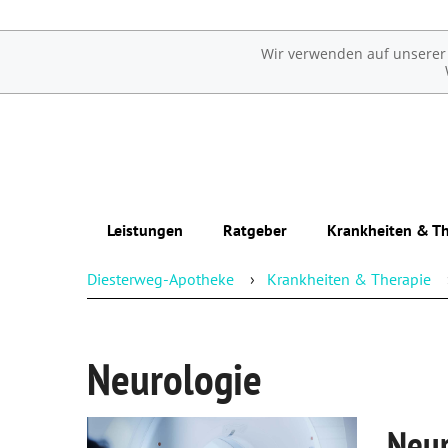
Wir verwenden auf unserer W
Leistungen
Ratgeber
Krankheiten & Th
Diesterweg-Apotheke
Krankheiten & Therapie
Übersicht
Erkrankungen im Alter
Notdienst
Sexualmedizin
Neurologie
Reservierung
Ästhetische Chirurgie
Beipackzettelsuche
Augen
Neur