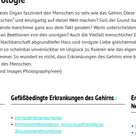
eres Organ fasziniert den Menschen so sehr wie das Gehirn. Die
chen“ und einzigartig auf dieser Welt machen? Soll der Grund daf
rende manchmal ganz aus dem Takt geraten? Worin unterscheiden si
an Beethoven von den unsrigen? Auch die Vielfalt menschlicher 
 Nachbarschaft abgrundtiefer Hass und innigste Liebe gleicherm
 so scheinbar unverrückbar im Unglück zu fixieren wie das eige
mmer. So wundert es nicht, dass Erkrankungen des Gehirns eine b
 des Menschen.
lend Images Photography/veer)
Gefäßbedingte Erkrankungen des Gehirns
›
E
N
Hirnarterienaneurysma
Hirnvenenthrombose, Hirnsinusthrombose,
Sinusvenenthrombose