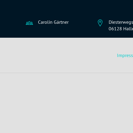
Carolin Gärtner
Diesterwegs
06128 Hall
Impres