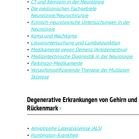
CT und Kernspin in der Neurologie
Psychische Erkrankungen
Die medizinischen Fachgebiete
Neurologie/Neurochirurgie
Neurologie
Klinisch-neurologische Untersuchungen in der
Neurologie
Schmerz- und Schlafmedizin
Koma und Wachkoma
Liquoruntersuchung und Lumbalpunktion
Frauenkrankheiten
Medikamente gegen Demenz (Antidementiva)
Medizintechnische Diagnostik in der Neurologie
Männerkrankheiten
Parkinson-Medikamente
Verlaufsmodifizierende Therapie der Multiplen
Sklerose
Degenerative Erkrankungen von Gehirn und
Rückenmark
›
Amyotrophe Lateralsklerose (ALS)
Huntington-Krankheit